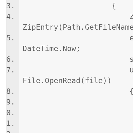
{
ZipEntry en
ZipEntry(Path.GetFileNam
entry.Dat
DateTime.Now;
s.PutNextEn
using (File
File.OpenRead(file))
int sourc
d