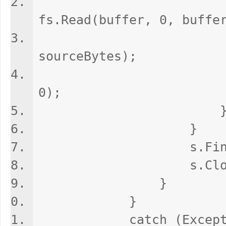
sourceB
fs.Read(buffer, 0, buffe
s.Write(
sourceBytes);
} while (s
0);
}
s.Finish
s.Close(
}
}
catch (Exceptio