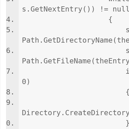
s.GetNextEntry()) != nul
{
string dire
Path.GetDirectoryName(th
string fil
Path.GetFileName(theEntr
if (director
0)
Directory.CreateDirector