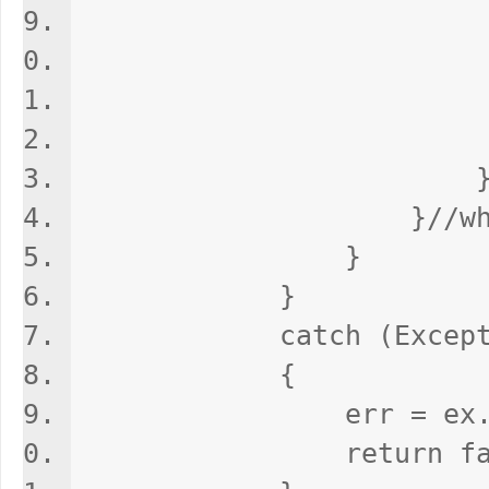
bre
}//whi
}
}
catch (Exceptio
{
err = ex.Mes
return fals