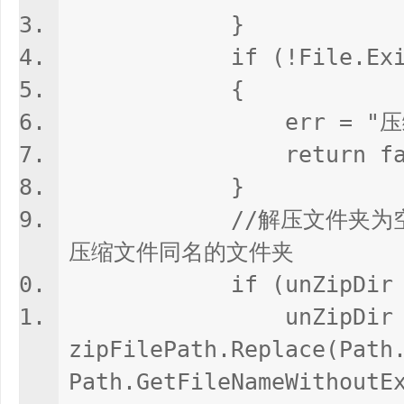
}
if (!File.Exists(
{
err = "压缩文
return fals
}
//解压文件夹为空时默
压缩文件同名的文件夹
if (unZipDir == s
unZipDir 
zipFilePath.Replace(Path
Path.GetFileNameWithoutE