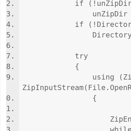
if (!unZipDir.End
unZipDir += 
if (!Directory.Exi
Directory.CreateD
try
{
using (ZipInput
ZipInputStream(File.Open
{
ZipEntry th
while ((the