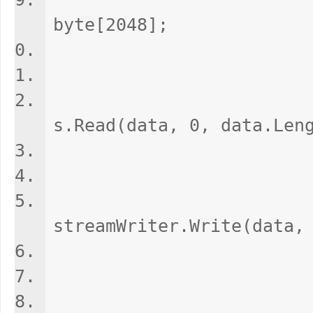
byte[2048];
while 
siz
s.Read(data, 0, data.Len
if (si
streamWriter.Write(data,
el