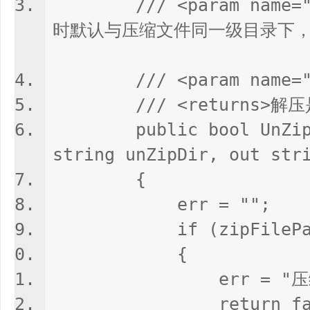
/// <param name="
时默认与压缩文件同一级目录下，跟
/// <param name="
/// <returns>解压是
public bool UnZipFil
string unZipDir, out str
{
err = "";
if (zipFilePath ==
{
err = "压缩文件
return fals