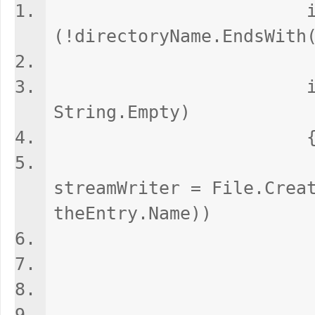
i
(!directoryName.EndsWith
directoryN
if (fileN
String.Empty)
using (Fi
streamWriter = File.Crea
theEntry.Name))
int size
byte[] d