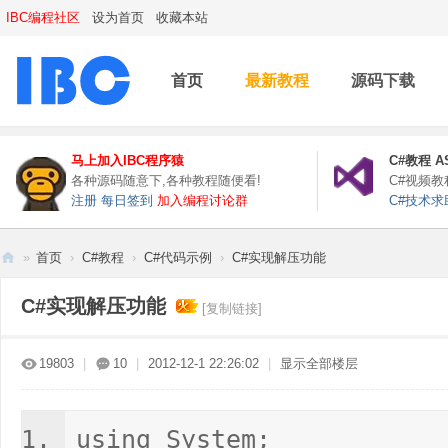
IBC编程社区
设为首页
收藏本站
首页
最新教程
源码下载
马上加入IBC程序猿
C#教程
A
各种源码随意下,各种教程随便看!
C#视频
注册
每日签到
加入编程讨论群
C#技术求
»
首页
›
C#教程
›
C#代码示例
›
C#实现解压功能
IB
C#实现解压功能
[复制链接]
C
编
19803
|
10
|
2012-12-1 22:26:02
|
显示全部楼层
程
社
区
using System;