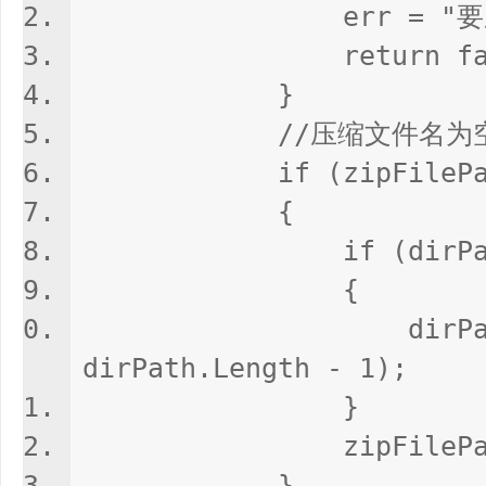
err = "要压缩的
return fals
}
//压缩文件名为空时使
if (zipFilePath ==
{
if (dirPath.End
{
dirPath = dirP
dirPath.Length - 1);
}
zipFilePath = di
}