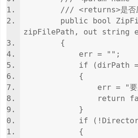
/// <returns>是否压
public bool ZipFile(
zipFilePath, out string 
{
err = "";
if (dirPath == st
{
err = "要压缩的
return fals
}
if (!Directory.Ex
{