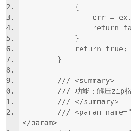
{
err = ex.Mes
return fals
}
return true;
}
/// <summary>
/// 功能：解压zip
/// </summary
/// <param name="z
</param>