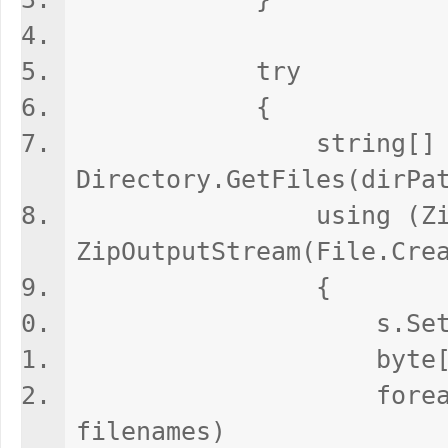
try
{
string[] file
Directory.GetFiles(dirPa
using (ZipOutput
ZipOutputStream(File.Cre
{
s.SetLevel
byte[] buffer =
foreach (stri
filenames)