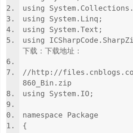
-
using System.Collections
C
using System.Linq;
#
using System.Text;
论
坛
using ICSharpCode.Sha
-
下载：下载地址：
C
#
//http://files.cnblogs.c
教
860_Bin.zip
程
,.
using System.IO;
N
E
namespace Package
T
{
教
程