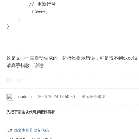
        // 更新行号  

        _row++;

    }

}
这是文心一言自动生成的，运行没提示错误，可是找不到excel文
请高手指教，谢谢
回复
ibcadmin
|
2024-10-24 13:50:59
|
显示全部楼层
先把下面这块代码屏蔽掉看看
[C#]
纯文本查看
复制代码