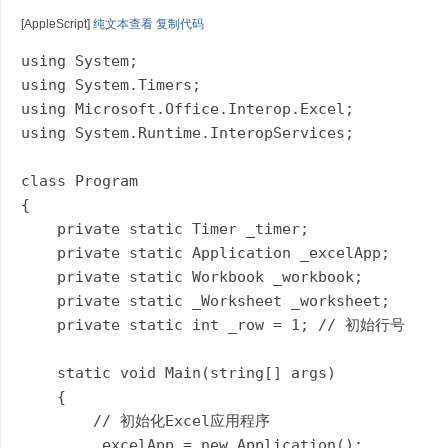
-
[AppleScript]
纯文本查看
复制代码
C
using System;

#
using System.Timers;

论
using Microsoft.Office.Interop.Excel;

坛
using System.Runtime.InteropServices;

-
class Program

C
{

#
    private static Timer _timer;

教
    private static Application _excelApp;

程
    private static Workbook _workbook;

    private static _Worksheet _worksheet;

,.
    private static int _row = 1; // 初始行号  

N
E
    static void Main(string[] args)

T
    {

教
        // 初始化Excel应用程序  

        _excelApp = new Application();

程