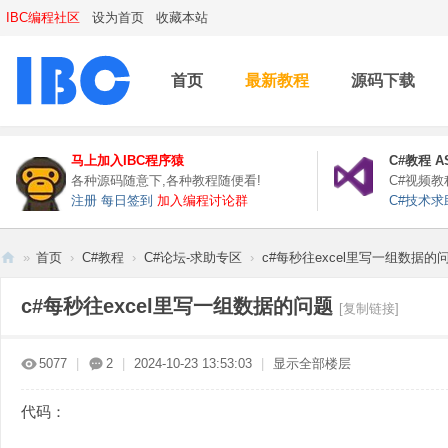
IBC编程社区
设为首页
收藏本站
首页
最新教程
源码下载
马上加入IBC程序猿
C#教程
A
各种源码随意下,各种教程随便看!
C#视频
注册
每日签到
加入编程讨论群
C#技术求
»
首页
›
C#教程
›
C#论坛-求助专区
›
c#每秒往excel里写一组数据的
IB
c#每秒往excel里写一组数据的问题
[复制链接]
C
编
5077
|
2
|
2024-10-23 13:53:03
|
显示全部楼层
程
社
代码：
区