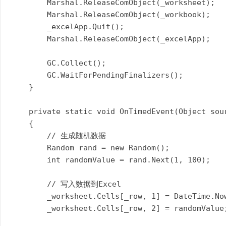
        Marshal.ReleaseComObject(_worksheet);

        Marshal.ReleaseComObject(_workbook);

        _excelApp.Quit();

        Marshal.ReleaseComObject(_excelApp);

        GC.Collect();

        GC.WaitForPendingFinalizers();

    }

    private static void OnTimedEvent(Object sour
    {

        // 生成随机数据  

        Random rand = new Random();

        int randomValue = rand.Next(1, 100);

        // 写入数据到Excel  

        _worksheet.Cells[_row, 1] = DateTime.Now
        _worksheet.Cells[_row, 2] = randomValue;