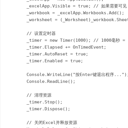
        _excelApp.Visible = true; // 如果需要可
-.
        _workbook = _excelApp.Workbooks.Add();

N
        _worksheet = (_Worksheet)_workbook.Sheet
E
T
        // 设置定时器  

        _timer = new Timer(1000); // 1000毫秒 = 
源
        _timer.Elapsed += OnTimedEvent;

码
        _timer.AutoReset = true;

        _timer.Enabled = true;

        Console.WriteLine("按Enter键退出程序...");
        Console.ReadLine();

        // 清理资源  

        _timer.Stop();

        _timer.Dispose();

        // 关闭Excel并释放资源  
