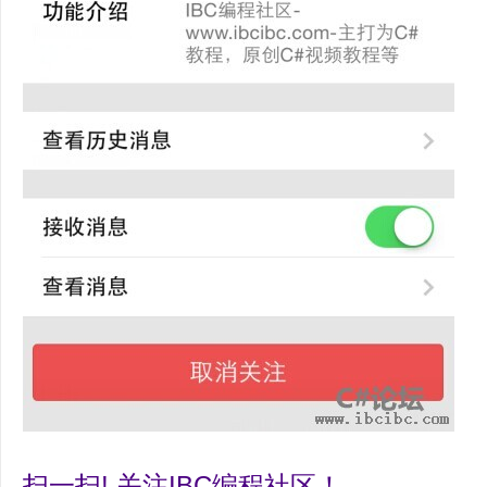
-.
N
E
T
源
码
扫一扫! 关注IBC编程社区！