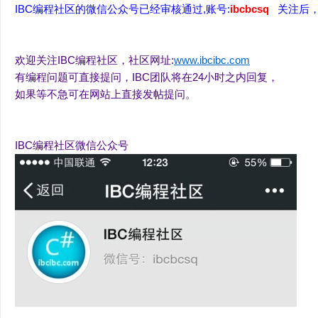
-
IBC编程社区的微信公众号已经审核通过,账号:
ibcbcsq
关注后，
C
#
欢迎关注IBC编程社区，社区网址:
www.ibcibc.com
论
有编程问题可直接提问，IBC团队将在24小时之内回复，
坛
如果等不急可在网站上直接发帖提问。
-
C
IBC编程社区微信公众号
#
教
程
,.
N
E
T
教
程