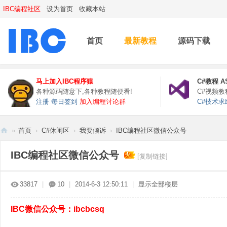
IBC编程社区
设为首页
收藏本站
首页
最新教程
源码下载
马上加入IBC程序猿
C#教程
A
各种源码随意下,各种教程随便看!
C#视频
注册
每日签到
加入编程讨论群
C#技术求
»
首页
›
C#休闲区
›
我要倾诉
›
IBC编程社区微信公众号
IB
IBC编程社区微信公众号
[复制链接]
C
编
33817
|
10
|
2014-6-3 12:50:11
|
显示全部楼层
程
社
IBC微信公众号：ibcbcsq
区