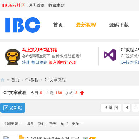
IBC编程社区
设为首页
收藏本站
首页
最新教程
源码下载
马上加入IBC程序猿
C#教程
A
各种源码随意下,各种教程随便看!
C#视频
注册
每日签到
加入编程讨论群
C#技术求
»
首页
›
C#教程
›
C#文章教程
IB
C#文章教程
今日:
0
|
主题:
186
|
排名:
3
C
编
发新帖
返 回
1
程
全部主题
最新
热门
热帖
精华
更多
社
区