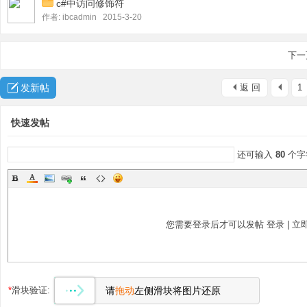
c#中访问修饰符
作者:
ibcadmin
2015-3-20
下一
发新帖
返 回
1
快速发帖
还可输入
80
个字
您需要登录后才可以发帖
登录
|
立
*
滑块验证:
请
拖动
左侧滑块将图片还原