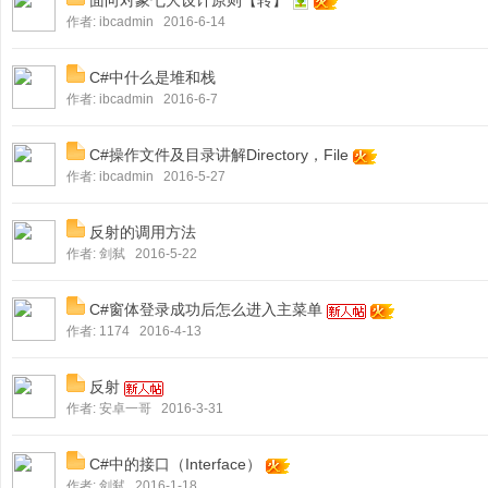
面向对象七大设计原则【转】
-
作者:
ibcadmin
2016-6-14
C
#
C#中什么是堆和栈
作者:
ibcadmin
2016-6-7
论
坛
C#操作文件及目录讲解Directory，File
-
作者:
ibcadmin
2016-5-27
C
反射的调用方法
#
作者:
剑弑
2016-5-22
教
程
C#窗体登录成功后怎么进入主菜单
,.
作者:
1174
2016-4-13
N
反射
E
作者:
安卓一哥
2016-3-31
T
教
C#中的接口（Interface）
程
作者:
剑弑
2016-1-18